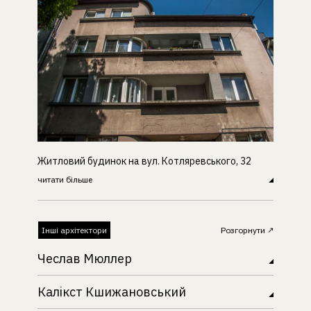
Житловий будинок на вул. Котляревського, 32
читати більше
Інші архітектори
Розгорнути
Чеслав Мюллер
Калікст Кшижановський