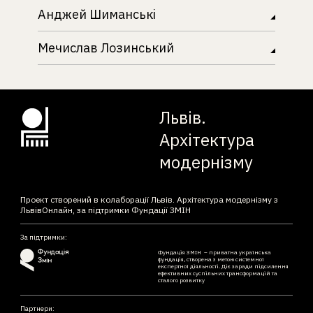
Анджей Шиманські
Мечислав Лозинський
Львів.
Архітектура
модернізму
Проект створений в колаборації Львів. Архітектура модернізму з
ЛьвівОнлайн, за підтримки Фундації ЗМІН
За підтримки:
Фундація ЗМІН – приватна українська
фундація, створена з метою системної
експертної діяльності. Діє заради підсилення
ефективних суспільних трансформацій та
сталого розвитку
Партнери: