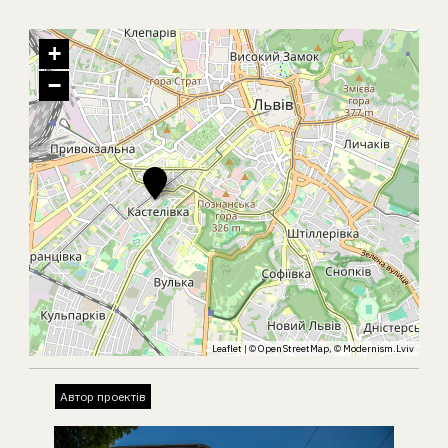
+
−
Leaflet
| ©
OpenStreetMap
, ©
Modernism.Lviv
Автор проектів