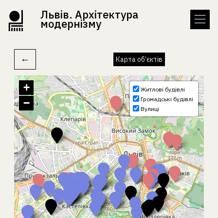
Львів. Архітектура
модернізму
←
Карта об’єктів
+
Житлові будівлі
Громадські будівлі
−
Вулиці