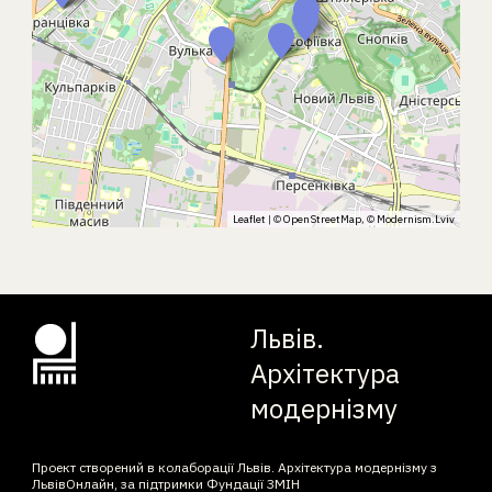
Leaflet
| ©
OpenStreetMap
, ©
Modernism.Lviv
Львів.
Архітектура
модернізму
Проект створений в колаборації Львів. Архітектура модернізму з
ЛьвівОнлайн, за підтримки Фундації ЗМІН