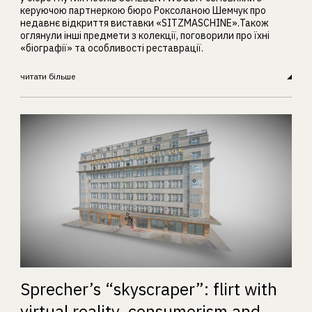
керуючою партнеркою бюро Роксоланою Шемчук про
недавнє відкриття виставки «SITZMASCHINE».Також
оглянули інші предмети з колекції, поговорили про їхні
«біографії» та особливості реставрації.
читати більше
Sprecher’s “skyscraper”: flirt with
virtual reality, consumerism and