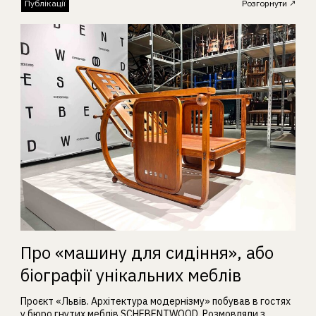
Публікації
Розгорнути
Про «машину для сидіння», або
біографії унікальних меблів
Проєкт «Львів. Архітектура модернізму» побував в гостях
у бюро гнутих меблів SCHEBENTWOOD. Розмовляли з