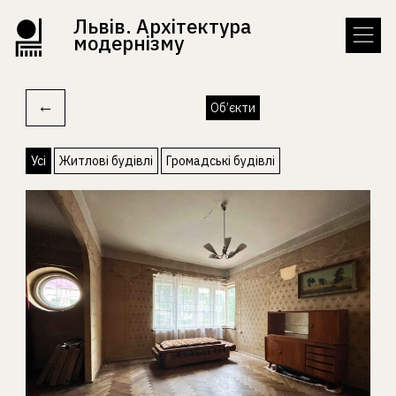
Львів. Архітектура
модернізму
←
Об’єкти
Усі
Житлові будівлі
Громадські будівлі