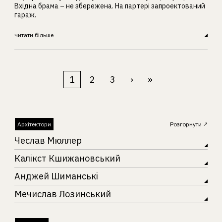
Вхідна брама – не збережена. На партері запроектований
гараж.
читати більше
1
2
3
›
»
Архітектори
Розгорнути
Чеслав Мюллер
Калікст Кшижановський
Анджей Шиманські
Мечислав Лозинський