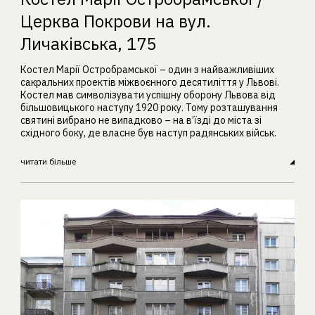
Церква Покрови на вул.
Личаківська, 175
Костел Марії Остробрамської – один з найважливіших
сакральних проектів міжвоєнного десятиліття у Львові.
Костел мав символізувати успішну оборону Львова від
більшовицького наступу 1920 року. Тому розташування
святині вибрано не випадково – на в’їзді до міста зі
східного боку, де власне був наступ радянських військ.
читати більше