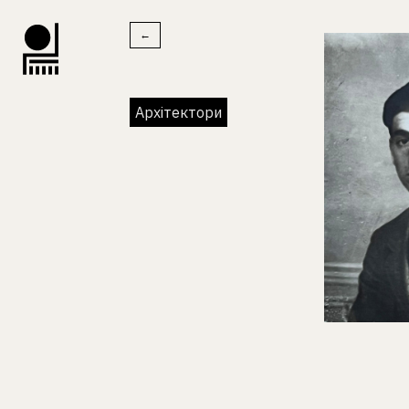
←
Архітектори