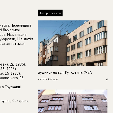
Автор проектів
дився в Перемишлі в
і Львівської
тора. Мав власне
укурудзи, 11а, потім
час нацистської
вка, 2а (1935).
935–1936).
Будинок на вул. Рутковича, 7-7А
й, 15 (1937).
ановського, 36
читати більше
 у Трускавці
 вулиці Сахарова,