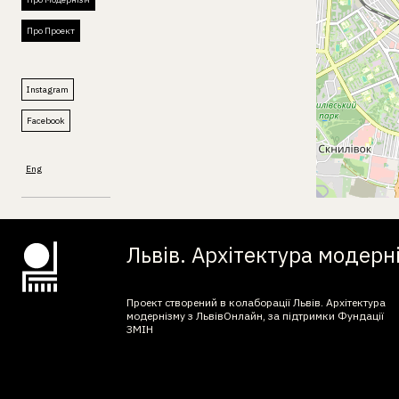
Про Проект
Instagram
Facebook
Eng
Львів. Архітектура модерн
Проект створений в колаборації Львів. Архітектура
модернізму з ЛьвівОнлайн, за підтримки Фундації
ЗМІН