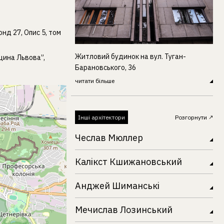
нд 27, Опис 5, том
Житловий будинок на вул. Туган-
щина Львова”,
Барановського, 36
читати більше
Інші архітектори
Розгорнути
Чеслав Мюллер
Калікст Кшижановський
Анджей Шиманські
Мечислав Лозинський