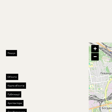
+
Пошук
−
Об’єкти
Карта об’єктів
Публікації
Архітектори
Про Модернізм