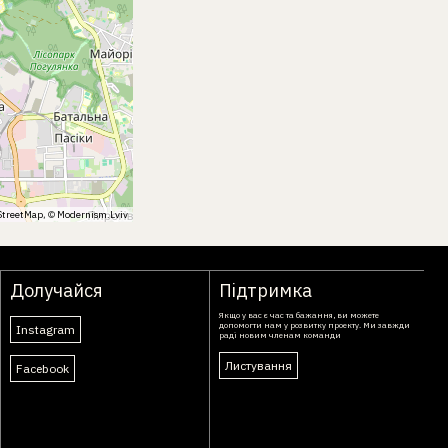
treetMap
, ©
Modernism.Lviv
Долучайся
Підтримка
Якщо у вас є час та бажання, ви можете
допомогти нам у розвитку проекту. Ми завжди
Instagram
раді новим членам команди
Листування
Facebook