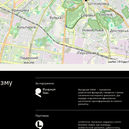
Leaflet
| ©
OpenS
ізму
За підтримки:
Фундація ЗМІН – приватна
українська фундація, створена з метою
системної експертної діяльності. Діє
заради підсилення ефективних
суспільних трансформацій та сталого
розвитку
Партнери:
LvivOnline. Путівник подіями у місті.
Онлайн медіа про культуру,
особистісний розвиток, урбаністику,