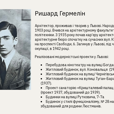
Ришард Гермелін
Архітектор, проживав і творив у Львові. Наро
1903 році. Вчився на архітектурному факультет
політехніки. З 1935 року почав кар’єру архітек
архітектурне бюро спочатку на сучасних вул. К
на проспекті Свободи, 6. Загинув у Львові, під 
окупації, в 1942 році.
Реалізовані модерністські проекти у Львові:
Перебудова кінотеатру на вулиці Богдані
Житловий будинок, вул. Коновальця (1
Житловий будинок на вулиці Чернігівські
Житловий будинок на вулиці Туган-Бар
(1937).
Проект санаторію «Кришталевий палац»
(проект 1937, збудований до 1939).
Будинки на вулиці Рутковича, 7-7а
Будинок у стилі функціоналізму, № 28 на
збудований для родини Люстманів.