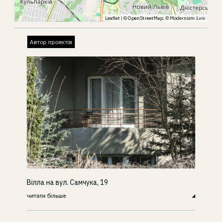
Leaflet
| ©
OpenStreetMap
, ©
Modernism.Lviv
Автор проектів
Вілла на вул. Самчука, 19
читати більше