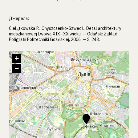
Джерела:
Cielątkowska R., Onyszczenko-Szwec L. Detal architektury
mieszkaniowej Lwowa XIX—XX wieku. — Gdańsk: Zakład
Poligrafii Politechniki Gdańskiej, 2006. — S. 243.
+
−