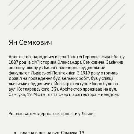
Ян Семкович
Архітектор, народився в селі Товсте(Тернопільська обл.), у
1887 році в сімї історика Олександра Семковича. Закінчив
реальну школу у Львові і інженерно-будівельний
факультет Львівської Політехніки. З 1919 року отримав
дозвіл на проведення будівельних робіт, був у спілці
львівських будівничих. Його архітектурне бюро було на
вул. Котляревського, 3(?). Архітектор проживав на вул.
Самчука, 19. Місце і дата смерті архітектора – невідомі.
Реалізовані модерністські проекти у Львові:
власна вілла на вул. Самчука, 19