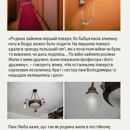
«Родина зайняла перший поверх, бо бабця мала зламану
ногу в бедрі, важко було ходити. На першому поверсі
здали в оренду польській сім’ї, які з початком війни чи були
то вивезені, чи десь поділись… По війні зайняли росіяни.
Жили з ними дружно, вони поважали професора і його
дружину», – говорить жінка. «На останньому поверсі в
сорокових поселились брат і сестра пані Володимири, їх
нащадки залишились і досі».
Пані Люба каже, що так як родина жила в постійному