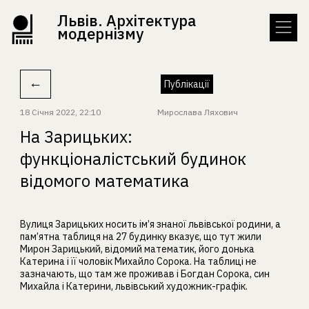
Львів. Архітектура
модернізму
←
Публікації
18 Січня 2022, 22:10
Мирослава Ляхович
На Зарицьких:
функціоналістський будинок
відомого математика
Вулиця Зарицьких носить ім’я знаної львівської родини, а
пам’ятна таблиця на 27 будинку вказує, що тут жили
Мирон Зарицький, відомий математик, його донька
Катерина і її чоловік Михайло Сорока. На таблиці не
зазначають, що там же проживав і Богдан Сорока, син
Михайла і Катерини, львівський художник-графік.