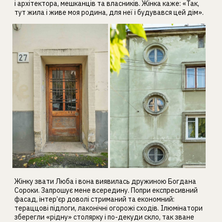
і архітектора, мешканців та власників. Жінка каже: «Так,
тут жила і живе моя родина, для неї і будувався цей дім».
Жінку звати Люба і вона виявилась дружиною Богдана
Сороки. Запрошує мене всередину. Попри експресивний
фасад, інтер’єр доволі стриманий та економний:
тераццові підлоги, лаконічні огорожі сходів. Ілюмінатори
зберегли «рідну» столярку і по-декуди скло, так зване