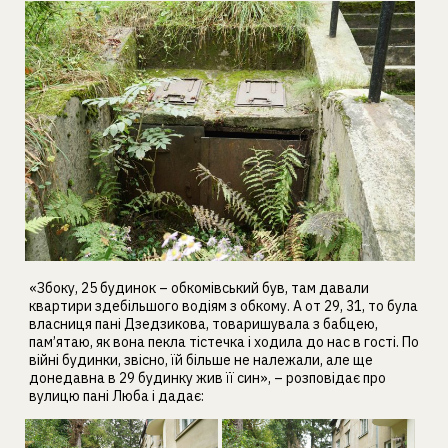
«Збоку, 25 будинок – обкомівський був, там давали
квартири здебільшого водіям з обкому. А от 29, 31, то була
власниця пані Дзедзикова, товаришувала з бабцею,
пам’ятаю, як вона пекла тістечка і ходила до нас в гості. По
війні будинки, звісно, їй більше не належали, але ще
донедавна в 29 будинку жив її син», – розповідає про
вулицю пані Люба і дадає: