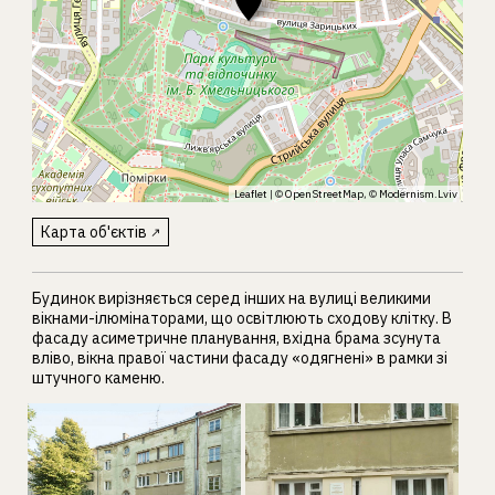
Leaflet
| ©
OpenStreetMap
, ©
Modernism.Lviv
Карта об'єктів
Будинок вирізняється серед інших на вулиці великими
вікнами-ілюмінаторами, що освітлюють сходову клітку. В
фасаду асиметричне планування, вхідна брама зсунута
вліво, вікна правої частини фасаду «одягнені» в рамки зі
штучного каменю.