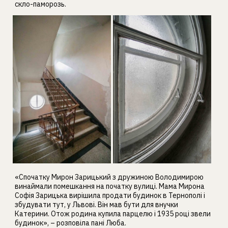
скло-паморозь.
«Спочатку Мирон Зарицький з дружиною Володимирою
винаймали помешкання на початку вулиці. Мама Мирона
Софія Зарицька вирішила продати будинок в Тернополі і
збудувати тут, у Львові. Він мав бути для внучки
Катерини. Отож родина купила парцелю і 1935 році звели
будинок», – розповіла пані Люба.