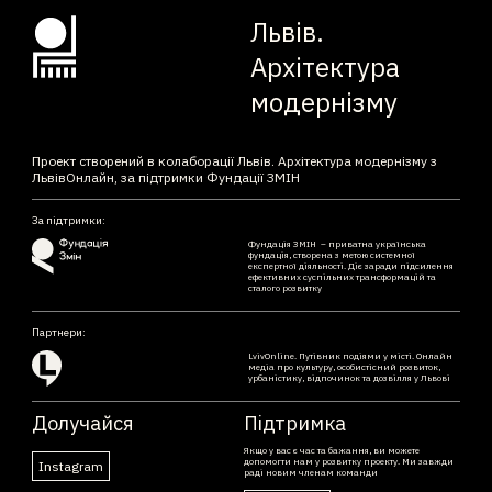
Львів.
Архітектура
модернізму
Проект створений в колаборації Львів. Архітектура модернізму з
ЛьвівОнлайн, за підтримки Фундації ЗМІН
За підтримки:
Фундація ЗМІН – приватна українська
фундація, створена з метою системної
експертної діяльності. Діє заради підсилення
ефективних суспільних трансформацій та
сталого розвитку
Партнери:
LvivOnline. Путівник подіями у місті. Онлайн
медіа про культуру, особистісний розвиток,
урбаністику, відпочинок та дозвілля у Львові
Долучайся
Підтримка
Якщо у вас є час та бажання, ви можете
допомогти нам у розвитку проекту. Ми завжди
Instagram
раді новим членам команди