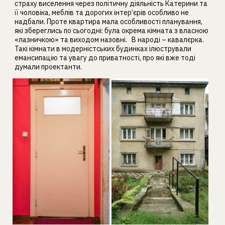
страху виселення через політичну діяльність Катерини та
її чоловіка, меблів та дорогих інтер’єрів особливо не
надбали. Проте квартира мала особливості планування,
які збереглись по сьогодні: була окрема кімната з власною
«лазничкою» та виходом назовні. В народі – кавалєрка.
Такі кімнати в модерністських будинках ілюстрували
емансипацію та увагу до приватності, про які вже тоді
думали проектанти.