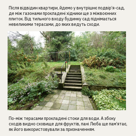
Після відвідин квартири, йдемо у внутрішнє подвір’я-сад,
де між газонами прокладені хідники ще з міжвоєнних
плиток. Від тильного входу будинку сад піднімається
невеликими терасами, до яких ведуть сходи.
По-між терасами прокладені стоки для води. А збоку
сходів видно сховище для фруктів, пані Люба ще пам’ятає,
як його використовували за призначенням.