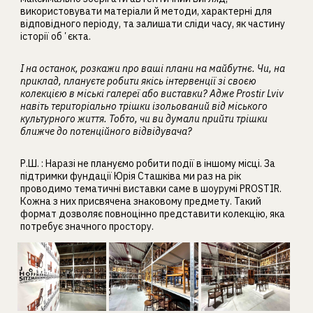
використовувати матеріали й методи, характерні для
відповідного періоду, та залишати сліди часу, як частину
історії обʼєкта.
І на останок, розкажи про ваші плани на майбутнє. Чи, на
приклад, плануєте робити якісь інтервенції зі своєю
колекцією в міські галереї або виставки? Адже Prostir Lviv
навіть територіально трішки ізольований від міського
культурного життя. Тобто, чи ви думали прийти трішки
ближче до потенційного відвідувача?
Р.Ш. : Наразі не плануємо робити події в іншому місці. За
підтримки фундації Юрія Сташківа ми раз на рік
проводимо тематичні виставки саме в шоурумі PROSTIR.
Кожна з них присвячена знаковому предмету. Такий
формат дозволяє повноцінно представити колекцію, яка
потребує значного простору.