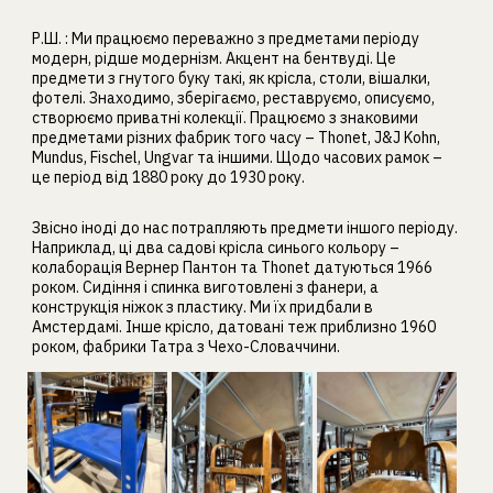
Р.Ш. : Ми працюємо переважно з предметами періоду
модерн, рідше модернізм. Акцент на бентвуді. Це
предмети з гнутого буку такі, як крісла, столи, вішалки,
фотелі. Знаходимо, зберігаємо, реставруємо, описуємо,
створюємо приватні колекції. Працюємо з знаковими
предметами різних фабрик того часу – Thonet, J&J Kohn,
Mundus, Fischel, Ungvar та іншими. Щодо часових рамок –
це період від 1880 року до 1930 року.
Звісно іноді до нас потрапляють предмети іншого періоду.
Наприклад, ці два садові крісла синього кольору –
колаборація Вернер Пантон та Thonet датуються 1966
роком. Сидіння і спинка виготовлені з фанери, а
конструкція ніжок з пластику. Ми їх придбали в
Амстердамі. Інше крісло, датовані теж приблизно 1960
роком, фабрики Татра з Чехо-Словаччини.