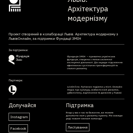
Архітектура
модернізму
Проект створений в колаборації Львів. Архітектура модернізму з
ЛьвівОнлайн, за підтримки Фундації ЗМІН
За підтримки:
Фундація ЗМІН – приватна українська
фундація, створена з метою системної
експертної діяльності. Діє заради підсилення
ефективних суспільних трансформацій та
сталого розвитку
Партнери:
LvivOnline. Путівник подіями у місті. Онлайн
медіа про культуру, особистісний розвиток,
урбаністику, відпочинок та дозвілля у Львові
Долучайся
Підтримка
Якщо у вас є час та бажання, ви можете
допомогти нам у розвитку проекту. Ми завжди
Instagram
раді новим членам команди
Листування
Facebook