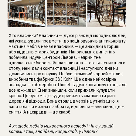
Хто власники? Власники — дуже різні: від молодих людей,
які успадкували предмети, до поціновувачів антикваріату.
Частина меблів немає власників — це знахідки з горищ
або підвалів старих будинків. Наприклад, один стіл я
побачила, йдучи центром Львова. Непримітне
адвокатське бюро, зайшла запитала — хто власник цього
столу, мені дали контакт власниці і наступного дня ми
домовились про покупку. Це був фірмовий чорний столик
виробництва фабрики J&J Kohn. Ще одна неймовірна
знахідка — габдеробна Thonet, в дуже поганому стані, але
все ж «жива». Її ми знайшли, коли приїхали купувати
крісло. Це було місце куди привозять спалювати різні
дерев’яні відходи. Вона стояла в черзі на утилізацію, я
запитала, чи можна її забрати, відповіли – звичайно, це ж
сміття. А насправді — це скарб.
А як щодо меблів міжвоєнного періоду? Чи є у вашій
колекції такі, знайдені, наприклад, у Львові?