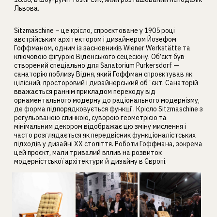
Львова.
Sitzmaschine – це крісло, спроєктоване у 1905 році
австрійським архітектором і дизайнером Йозефом
Гоффманом, одним із засновників Wiener Werkstätte та
ключовою фігурою Віденського сецесіону. Об’єкт був
створений спеціально для Sanatorium Purkersdorf —
санаторію поблизу Відня, який Гоффман спроєктував як
цілісний, просторовий і дизайнерський обʼєкт. Санаторій
вважається раннім прикладом переходу від
орнаментального модерну до раціонального модернізму,
де форма підпорядковується функції. Крісло Sitzmaschine з
регульованою спинкою, суворою геометрією та
мінімальним декором відображає цю зміну мислення і
часто розглядається як передвісник функціоналістських
підходів у дизайні ХХ століття. Роботи Гоффмана, зокрема
цей проєкт, мали тривалий вплив на розвиток
модерністської архітектури й дизайну в Європі.