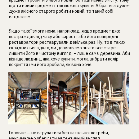
що ти новий предмет і так можеш купити. А брати із дуже-
дуже якісного старого робити новий, то такий собі
вандалізм.
Якщо такої змоги нема, наприклад, якщо предмет вже
постраждав від часу або сирості, або його попередні
реставратори реставрували декілька раз. Ну, то в таких
складних випадках, ми дозволяємо зняти все старе і
лишити його в чистому вигляді – лише сама деревина. Аби
пізніше людина, яка хоче купити, могла вибрати колір
покриття і ми його зробили, як вона хоче.
Головне — не втручатися без нагальної потреби,
максимально зберігати автентичний вигляд,