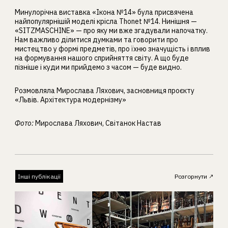
Минулорічна виставка «Ікона №14» була присвячена
найпопулярнішій моделі крісла Thonet №14. Нинішня —
«SITZMASCHINE» — про яку ми вже згадували напочатку.
Нам важливо ділитися думками та говорити про
мистецтво у формі предметів, про їхню значущість і вплив
на формування нашого сприйняття світу. А що буде
пізніше і куди ми прийдемо з часом — буде видно.
Розмовляла Мирослава Ляхович, засновниця проєкту
«Львів. Архітектура модернізму»
Фото:
Мирослава Ляхович, Світанок Настав
Інші публікації
Розгорнути