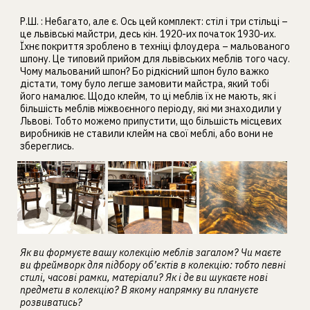
Р.Ш. : Небагато, але є. Ось цей комплект: стіл і три стільці –
це львівські майстри, десь кін. 1920-их початок 1930-их.
Їхнє покриття зроблено в техніці флоудера – мальованого
шпону. Це типовий прийом для львівських меблів того часу.
Чому мальований шпон? Бо рідкісний шпон було важко
дістати, тому було легше замовити майстра, який тобі
його намалює. Щодо клейм, то ці меблів їх не мають, як і
більшість меблів міжвоєнного періоду, які ми знаходили у
Львові. Тобто можемо припустити, що більшість місцевих
виробників не ставили клейм на свої меблі, або вони не
збереглись.
Як ви формуєте вашу колекцію меблів загалом? Чи маєте
ви фреймворк для підбору об’єктів в колекцію: тобто певні
стилі, часові рамки, матеріали? Як і де ви шукаєте нові
предмети в колекцію? В якому напрямку ви плануєте
розвиватись?