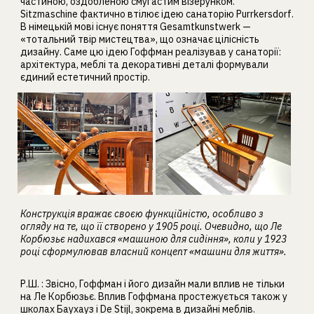
частиною, оздобленою смугастим візерунком.
Sitzmaschine фактично втілює ідею санаторію Purrkersdorf.
В німецькій мові існує поняття Gesamtkunstwerk —
«тотальний твір мистецтва», що означає цілісність
дизайну. Саме цю ідею Гоффман реалізував у санаторії:
архітектура, меблі та декоративні деталі формували
єдиний естетичний простір.
Конструкція вражає своєю функційністю, особливо з
огляду на те, що її створено у 1905 році. Очевидно, що Ле
Корбюзьє надихався «машиною для сидіння», коли у 1923
році сформулював власний концепт «машини для життя».
Р.Ш. :
Звісно, Гоффман і його дизайн мали вплив не тільки
на Ле Корбюзьє. Вплив Гоффмана простежується також у
школах Баухауз і De Stijl, зокрема в дизайні меблів.