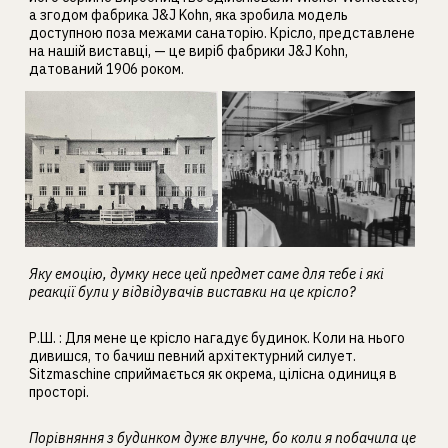
а згодом фабрика J&J Kohn, яка зробила модель
доступною поза межами санаторію. Крісло, представлене
на нашій виставці, — це виріб фабрики J&J Kohn,
датований 1906 роком.
Яку емоцію, думку несе цей предмет саме для тебе і які
реакції були у відвідувачів виставки на це крісло?
Р.Ш. : Для мене це крісло нагадує будинок. Коли на нього
дивишся, то бачиш певний архітектурний силует.
Sitzmaschine сприймається як окрема, цілісна одиниця в
просторі.
Порівняння з будинком дуже влучне, бо коли я побачила це