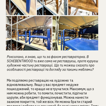
Роксолано, я знаю, що ти за фахом реставраторка. В
SCHEBENTWOOD ти вже сама не реставруєш, проте куруєш
художню частину реставрації. Що ти можеш сказати про
особливості реставрації та догляду за такими меблями?
Ми поділяємо реставрацію на художню та
відновлювальну. Якщо у вас предмет недуже
пошкоджений, то краще не втручатися. Максимум, що з
ним можна робити, то помити, почистити, підігнати
шурупи, аби предмет функціонував. Можна нанести
захисне покриття, той же віск. Не можна брати старий
предмет і робити з нього новий, бо тоді немає змісту. Тому