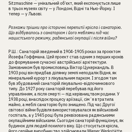
Sitzmaschine — унікальний об’єкт, який експонується лише
в трьох музеях світу — у Лондоні, Відні та Нью-Йорку. І
тепер — у Львові.
Розкажи трішки про історичні перепитії крісла і санаторію.
Що відбувалось з санаторієм і його меблями під час
нацистського режиму, радянської окупації і після війни?
Р.Ш. :
Санаторій зведений в 1904-1905 роках за проєктом
Йозефа Гоффмана. Цей проект став одним з перших кроків
до формування сучасної австрійської архітектури.
Замовником був промисловець Віктор Цукеркандль. В
1903 році він придбав ділянку землі неподалік Відня, як
мінеральний курорт з лікувальним парком. І згодом там
був збудований санаторій лікувально-відпочинкового
типу. До 1927 року санаторій перебував під його
управлінням, а після смерті — під керівництвом родини. У
1938 році, внаслідок процесу аріїзації, сімʼя втратила
майно, а меблі санаторію було знищено. Під час Другої
світової війни будівля використовувалася як військовий
госпіталь, а у 1945 році була реквізована радянськими
окупаційними військами. Сьогодні санаторій функціонує, як
будинок для людей похилого віку. Що стосується крісла,
його серійне виробництво здійснювали Wiener Werkstätte,