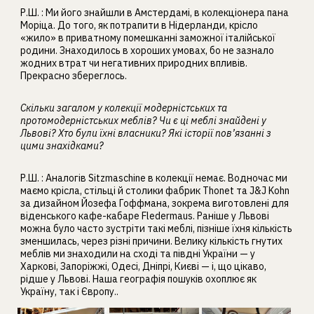
Р.Ш. : Ми його знайшли в Амстердамі, в колекціонера пана
Моріца. До того, як потрапити в Нідерланди, крісло
«жило» в приватному помешканні заможної італійської
родини. Знаходилось в хороших умовах, бо не зазнало
жодних втрат чи негативних природних впливів.
Прекрасно збереглось.
Скільки загалом у колекції модерністських та
протомодерністських меблів? Чи є ці меблі знайдені у
Львові? Хто були їхні власники? Які історії пов’язанні з
цими знахідками?
Р.Ш. : Аналогів Sitzmaschine в колекції немає. Водночас ми
маємо крісла, стільці й столики фабрик Thonet та J&J Kohn
за дизайном Йозефа Гоффмана, зокрема виготовлені для
віденського кафе-кабаре Fledermaus. Раніше у Львові
можна було часто зустріти такі меблі, пізніше їхня кількість
зменшилась, через різні причини. Велику кількість гнутих
меблів ми знаходили на сході та півдні України — у
Харкові, Запоріжжі, Одесі, Дніпрі, Києві — і, що цікаво,
рідше у Львові. Наша географія пошуків охоплює як
Україну, так і Європу..