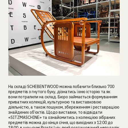
На складі SCHEBENTWOOD можна побачити близько 700
предметів з гнутого буку, дізнатись їхню історію та як
вони потрапили на склад. Бюро займається формуванням
приватних колекцій, культурною та виставковою
діяльністю, а також пошуком, збереженням і реставрацією
знайдених об’єктів. Щодо виставки, то відвідати
«SITZMASCHINE» та ознайомитись з колекцією зібраних
предметів можна до кінця січня, що вихідних з 12:00 до
18:00, в шоу-румі Prostir Lviv, який розташований неподалік