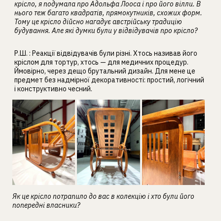
крісло, я подумала про Адольфа Лооса і про його вілли. В
нього теж багато квадратів, прямокутників, схожих форм.
Тому це крісло дійсно нагадує австрійську традицію
будування. Але які думки були у відвідувачів про крісло?
Р.Ш. : Реакції відвідувачів були різні. Хтось називав його
кріслом для тортур, хтось — для медичних процедур.
Ймовірно, через дещо брутальний дизайн. Для мене це
предмет без надмірної декоративності: простий, логічний
і конструктивно чесний.
Як це крісло потрапило до вас в колекцію і хто були його
попередні власники?