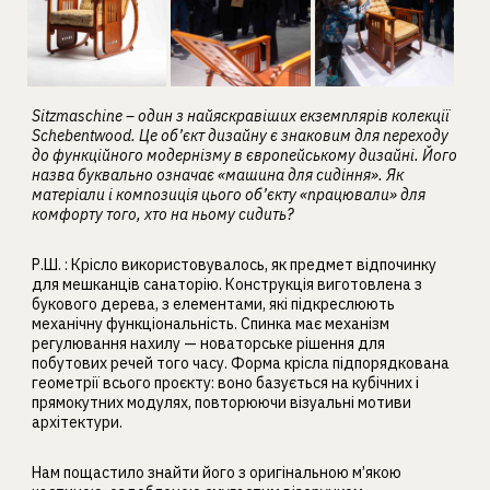
Sitzmaschine – один з найяскравіших екземплярів колекції
Schebentwood. Це об’єкт дизайну є знаковим для переходу
до функційного модернізму в європейському дизайні. Його
назва буквально означає «машина для сидіння». Як
матеріали і композиція цього об’єкту «працювали» для
комфорту того, хто на ньому сидить?
Р.Ш. :
Крісло використовувалось, як предмет відпочинку
для мешканців санаторію. Конструкція виготовлена з
букового дерева, з елементами, які підкреслюють
механічну функціональність. Спинка має механізм
регулювання нахилу — новаторське рішення для
побутових речей того часу. Форма крісла підпорядкована
геометрії всього проєкту: воно базується на кубічних і
прямокутних модулях, повторюючи візуальні мотиви
архітектури.
Нам пощастило знайти його з оригінальною м’якою