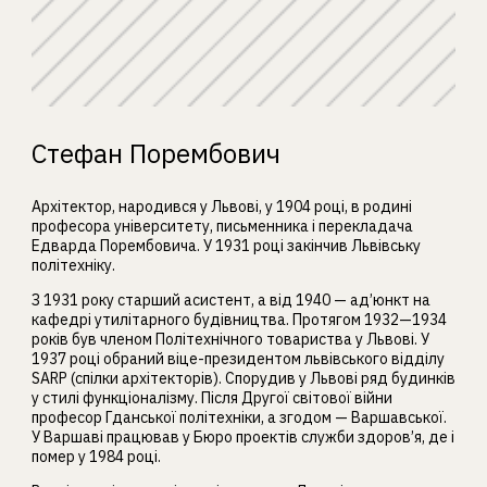
Стефан Порембович
Архітектор, народився у Львові, у 1904 році, в родині
професора університету, письменника і перекладача
Едварда Порембовича. У 1931 році закінчив Львівську
політехніку.
З 1931 року старший асистент, а від 1940 — ад’юнкт на
кафедрі утилітарного будівництва. Протягом 1932—1934
років був членом Політехнічного товариства у Львові. У
1937 році обраний віце-президентом львівського відділу
SARP (спілки архітекторів). Спорудив у Львові ряд будинків
у стилі функціоналізму. Після Другої світової війни
професор Гданської політехніки, а згодом — Варшавської.
У Варшаві працював у Бюро проектів служби здоров’я, де і
помер у 1984 році.