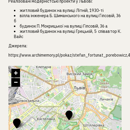
Реалізовані модерністські проекти у Львові:
житловий будинок на вулиці Літній, 1930-ті
вілла інженера Б. Шиманського на вулиці Гіпсовій, 36
б
будинок П. Мокрицької на вулиці Гіпсовій, 36 а
житловий будинок на вулиці Грецькій, 5 співавтор К.
Вайс
Джерела:
https://www.archimemory.pl/pokaz/stefan_fortunat_porebowicz,
+
−