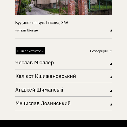
Будинок на вул. Гіпсова, 36А
читати більше
Інші архітектори
Розгорнути
Чеслав Мюллер
Калікст Кшижановський
Анджей Шиманські
Мечислав Лозинський