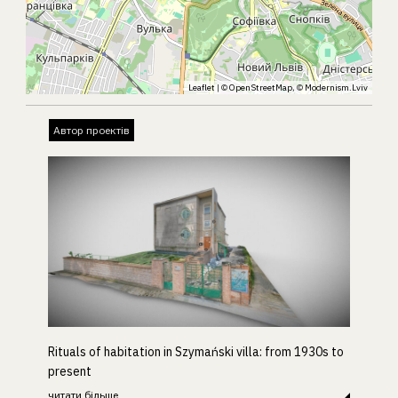
Leaflet
| ©
OpenStreetMap
, ©
Modernism.Lviv
Автор проектів
Rituals of habitation in Szymański villa: from 1930s to
present
читати більше