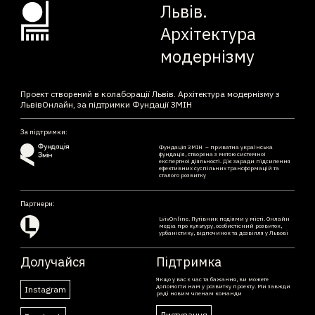
Львів.
Архітектура
модернізму
Проект створений в колаборації Львів. Архітектура модернізму з
ЛьвівОнлайн, за підтримки Фундації ЗМІН
За підтримки:
Фундація ЗМІН – приватна українська
фундація, створена з метою системної
експертної діяльності. Діє заради підсилення
ефективних суспільних трансформацій та
сталого розвитку
Партнери:
LvivOnline. Путівник подіями у місті. Онлайн
медіа про культуру, особистісний розвиток,
урбаністику, відпочинок та дозвілля у Львові
Долучайся
Підтримка
Якщо у вас є час та бажання, ви можете
допомогти нам у розвитку проекту. Ми завжди
Instagram
раді новим членам команди
Листування