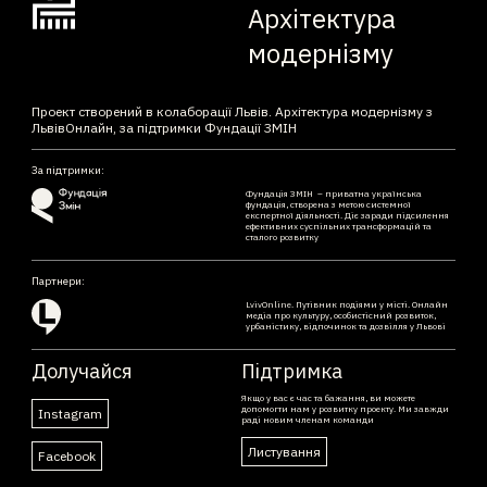
Архітектура
модернізму
Проект створений в колаборації Львів. Архітектура модернізму з
ЛьвівОнлайн, за підтримки Фундації ЗМІН
За підтримки:
Фундація ЗМІН – приватна українська
фундація, створена з метою системної
експертної діяльності. Діє заради підсилення
ефективних суспільних трансформацій та
сталого розвитку
Партнери:
LvivOnline. Путівник подіями у місті. Онлайн
медіа про культуру, особистісний розвиток,
урбаністику, відпочинок та дозвілля у Львові
Долучайся
Підтримка
Якщо у вас є час та бажання, ви можете
допомогти нам у розвитку проекту. Ми завжди
Instagram
раді новим членам команди
Листування
Facebook