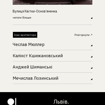
Вулиця Квітки-Основ’яненка
читати більше
Інші архітектори
Розгорнути
Чеслав Мюллер
Калікст Кшижановський
Анджей Шиманські
Мечислав Лозинський
Львів.