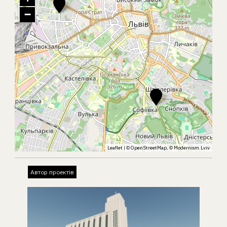
−
Leaflet
| ©
OpenStreetMap
, ©
Modernism.Lviv
Автор проектів