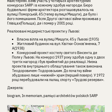
майстернях. Взяв участь у чотирьох архітектурних
конкурсах SARP і в кожному здобув нагороди. Бюро
будівельної фірми архітектора розташовувалось на
вулиці Поморській, 45 (тепер вулиця Мишуги), де було і
його помешкання. Після Другої світової війни проживав у
Глівіцах(Польща), де і помер у 2001 році.
Реалізовані модерністські проекти у Львові:
Власна вілла на вулиці Мишуги, 45 у Львові (1935)
Житловий будинок на вул. Квітки-Основ’яненка, 7
А(1938)
Конкурсний проект костелу святого Вінсента де
Поля у Львові. На конкурсі 1937 року здобув одну з двох
третіх нагород і був прийнятий до реалізації. Низка
проектів внутрішнього облаштування також виконана
Теодоровичем-Тодоровським. До початку війни
збудовано лише «нижній» храм (перший поверх). У 1972
році перебудовали на палац спорту «Трудові резерви».
Джерела:
biogram, In memoriam, pamięci architektów polskich SARP
+