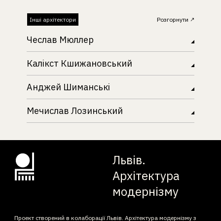
Інші архітектори
Розгорнути
Чеслав Мюллер
Калікст Кшижановський
Анджей Шиманські
Мечислав Лозинський
Львів.
Архітектура
модернізму
Проект створений в колаборації Львів. Архітектура модернізму з