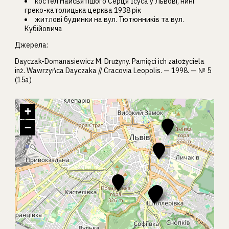
костел Найсвятішого Серця Ісуса у Львові, нині
греко-католицька церква 1938 рік
житлові будинки на вул. Тютюнників та вул.
Кубійовича
Джерела:
Dayczak-Domanasiewicz M. Drużyny. Pamięci ich założyciela
inż. Wawrzyńca Dayczaka // Cracovia Leopolis. — 1998. — № 5
(15a)
+
−