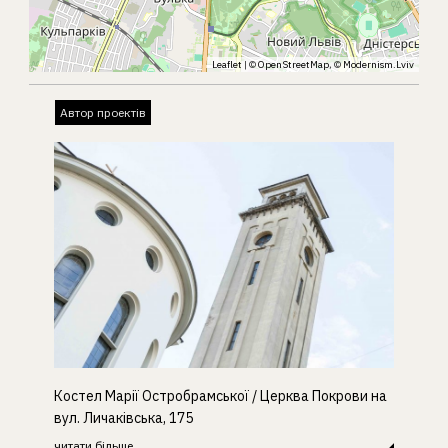
Leaflet
| ©
OpenStreetMap
, ©
Modernism.Lviv
Автор проектів
Костел Марії Остробрамської / Церква Покрови на
вул. Личаківська, 175
читати більше