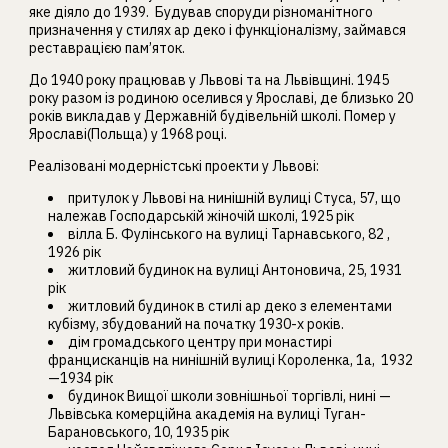
яке діяло до 1939. Будував споруди різноманітного
призначення у стилях ар деко і функціоналізму, займався
реставрацією пам’яток.
До 1940 року працював у Львові та на Львівщині. 1945
року разом із родиною оселився у Ярославі, де близько 20
років викладав у Державній будівельній школі. Помер у
Ярославі(Польща) у 1968 році.
Реалізовані модерністські проекти у Львові:
притулок у Львові на нинішній вулиці Стуса, 57, що
належав Господарській жіночій школі, 1925 рік
вілла Б. Фулінського на вулиці Тарнавського, 82 ,
1926 рік
житловий будинок на вулиці Антоновича, 25, 1931
рік
житловий будинок в стилі ар деко з елементами
кубізму, збудований на початку 1930-х років.
дім громадського центру при монастирі
францисканців на нинішній вулиці Короленка, 1а, 1932
—1934 рік
будинок Вищої школи зовнішньої торгівлі, нині —
Львівська комерційна академія на вулиці Туган-
Барановського, 10, 1935 рік