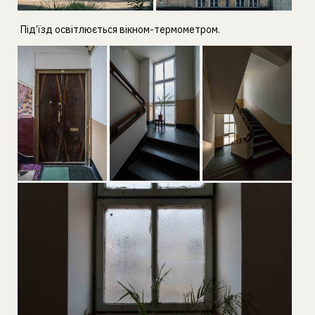
Під’їзд освітлюється вікном-термометром.