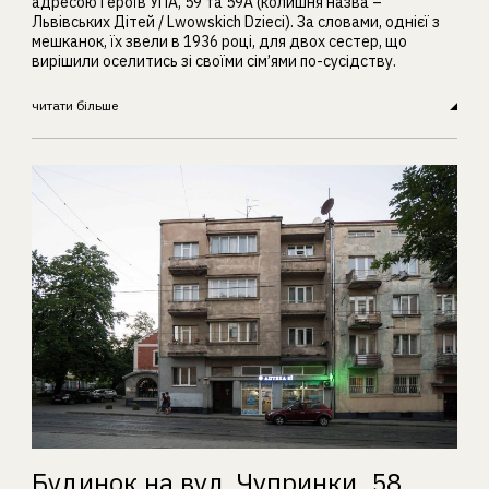
адресою Героїв УПА, 59 та 59А (колишня назва –
Львівських Дітей / Lwowskich Dzieci). За словами, однієї з
мешканок, їх звели в 1936 році, для двох сестер, що
вирішили оселитись зі своїми сім’ями по-сусідству.
читати більше
Будинок на вул. Чупринки, 58