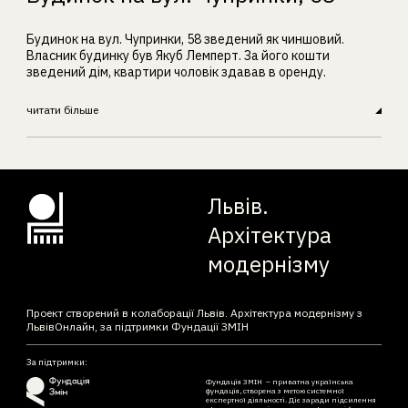
Будинок на вул. Чупринки, 58 зведений як чиншовий.
Власник будинку був Якуб Лемперт. За його кошти
зведений дім, квартири чоловік здавав в оренду.
читати більше
Львів.
Архітектура
модернізму
Проект створений в колаборації Львів. Архітектура модернізму з
ЛьвівОнлайн, за підтримки Фундації ЗМІН
За підтримки:
Фундація ЗМІН – приватна українська
фундація, створена з метою системної
експертної діяльності. Діє заради підсилення