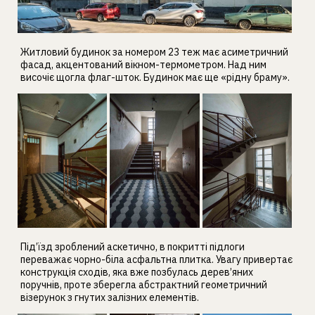
Житловий будинок за номером 23 теж має асиметричний
фасад, акцентований вікном-термометром. Над ним
височіє щогла флаг-шток. Будинок має ще «рідну браму».
Під’їзд зроблений аскетично, в покритті підлоги
переважає чорно-біла асфальтна плитка. Увагу привертає
конструкція сходів, яка вже позбулась дерев’яних
поручнів, проте зберегла абстрактний геометричний
візерунок з гнутих залізних елементів.