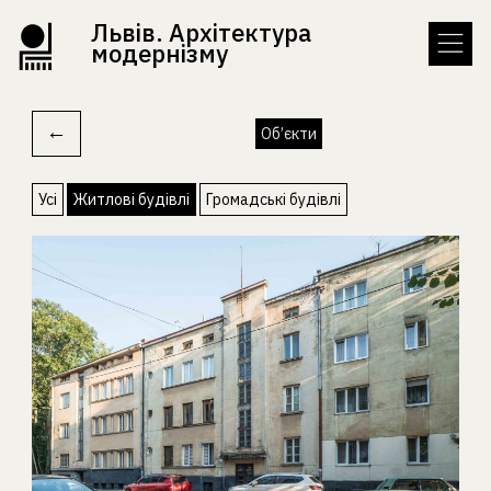
Львів. Архітектура
модернізму
←
Об’єкти
Усі
Житлові будівлі
Громадські будівлі