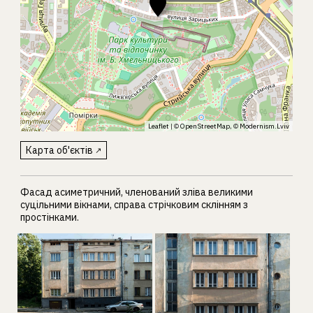
Leaflet
| ©
OpenStreetMap
, ©
Modernism.Lviv
Карта об'єктів
Фасад асиметричний, членований зліва великими
суцільними вікнами, справа стрічковим склінням з
простінками.