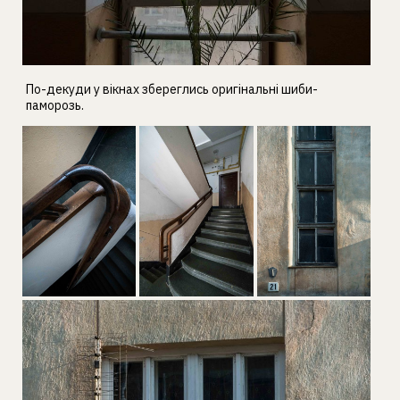
По-декуди у вікнах збереглись оригінальні шиби-
паморозь.