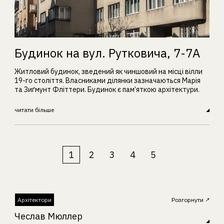
Будинок на вул. Рутковича, 7-7А
Житловий будинок, зведений як чиншовий на місці вілли
19-го століття. Власниками ділянки зазначаються Марія
та Зиґмунт Фліттери. Будинок є пам’яткою архітектури.
читати більше
1
2
3
4
5
Архітектори
Розгорнути
Чеслав Мюллер