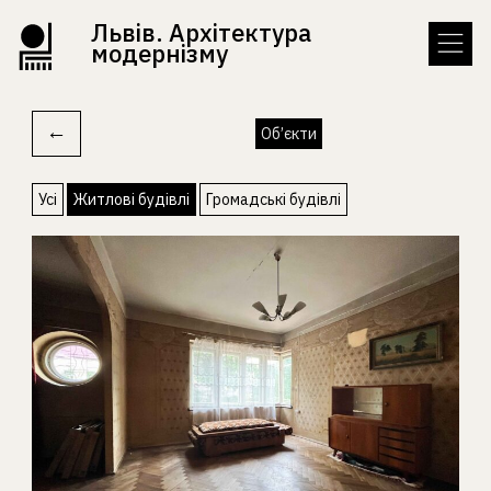
Львів. Архітектура
модернізму
←
Об’єкти
Усі
Житлові будівлі
Громадські будівлі