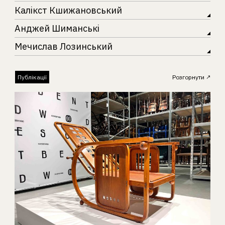
Калікст Кшижановський
Анджей Шиманські
Мечислав Лозинський
Публікації
Розгорнути