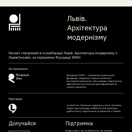
Львів.
Архітектура
модернізму
Проект створений в колаборації Львів. Архітектура модернізму з
ЛьвівОнлайн, за підтримки Фундації ЗМІН
За підтримки:
Фундація ЗМІН – приватна українська
фундація, створена з метою системної
експертної діяльності. Діє заради підсилення
ефективних суспільних трансформацій та
сталого розвитку
Партнери:
LvivOnline. Путівник подіями у місті. Онлайн
медіа про культуру, особистісний розвиток,
урбаністику, відпочинок та дозвілля у Львові
Долучайся
Підтримка
Якщо у вас є час та бажання, ви можете