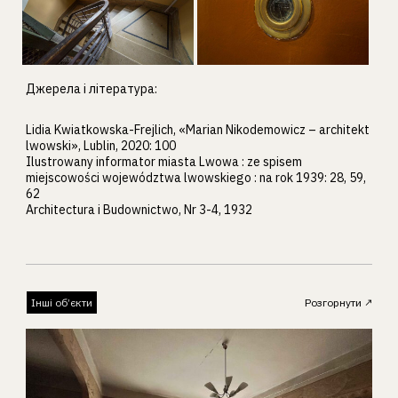
Джерела і література:
Lidia Kwiatkowska-Frejlich, «Marian Nikodemowicz – architekt
lwowski», Lublin, 2020: 100
Ilustrowany informator miasta Lwowa : ze spisem
miejscowości województwa lwowskiego : na rok 1939: 28, 59,
62
Architectura i Budownictwo, Nr 3-4, 1932
Інші об’єкти
Розгорнути