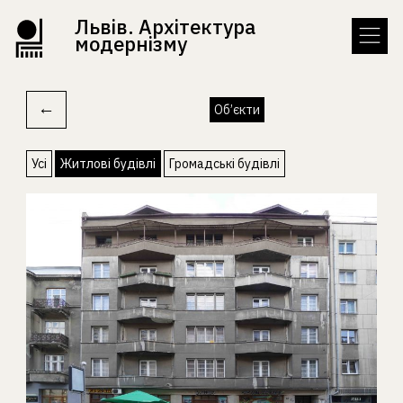
Львів. Архітектура
модернізму
←
Об’єкти
Усі
Житлові будівлі
Громадські будівлі