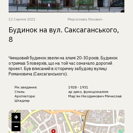
12 Серпня 2022
Мирослава Ляхович
Будинок на вул. Саксаганського,
8
Чиншовий будинок звели на зламі 20-30 років. Будинок
отримав 5 поверхів, що на той час означало дорогий
проект. Був вписаний в історичну забудову вулиці
Романовича (Саксаганського).
Рік зведення:
1928 - 1931
Стиль:
ар деко
,
функціоналізм
Архітектори:
Мар’ян Нікодимович
Мечислав
Штадлер
+
−