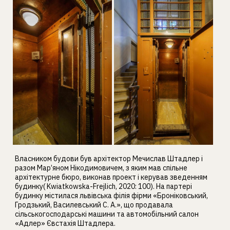
Власником будови був архітектор Мечислав Штадлер і
разом Мар’яном Нікодимовичем, з яким мав спільне
архітектурне бюро, виконав проект і керував зведенням
будинку( Kwiatkowska-Frejlich, 2020: 100). На партері
будинку містилася львівська філія фірми «Броніковський,
Гродзький, Василевський С. А.», що продавала
сільськогосподарські машини та автомобільний салон
«Адлер» Євстахія Штадлера.