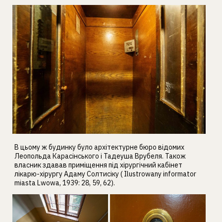
В цьому ж будинку було архітектурне бюро відомих
Леопольда Карасінського і Тадеуша Врубеля. Також
власник здавав приміщення під хірургічний кабінет
лікарю-хірургу Адаму Солтисіку ( Ilustrowany informator
miasta Lwowa, 1939: 28, 59, 62).