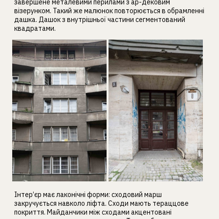
завершене металевими перилами з ар-дековим
візерунком. Такий же малюнок повторюється в обрамленні
дашка. Дашок з внутрішньої частини сегментований
квадратами.
Інтер’єр має лаконічні форми: сходовий марш
закручується навколо ліфта. Сходи мають тераццове
покриття. Майданчики між сходами акцентовані