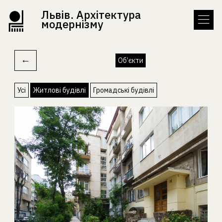
Львів. Архітектура
модернізму
←
Об’єкти
Усі
Житлові будівлі
Громадські будівлі