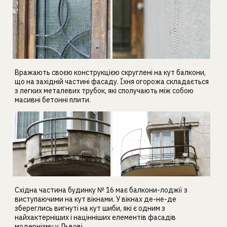
Вражають своєю конструкцією скруглені на кут балкони,
що на західній частині фасаду. Їхня огорожа складається
з легких металевих трубок, які сполучають між собою
масивні бетонні плити.
Східна частина будинку № 16 має балкони-лоджії з
виступаючими на кут вікнами. У вікнах де-не-де
збереглись вигнуті на кут шиби, які є одним з
найхактерніших і націнніших елементів фасадів
модернізму у Львові.