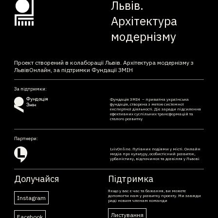
Львів.
Архітектура
модернізму
Проект створений в колаборації Львів. Архітектура модернізму з
ЛьвівОнлайн, за підтримки Фундації ЗМІН
За підтримки:
Фундація ЗМІН – приватна українська
фундація, створена з метою системної
експертної діяльності. Діє заради підсилення
ефективних суспільних трансформацій та
сталого розвитку
Партнери:
LvivOnline. Путівник подіями у місті. Онлайн
медіа про культуру, особистісний розвиток,
урбаністику, відпочинок та дозвілля у Львові
Долучайся
Підтримка
Якщо у вас є час та бажання, ви можете
допомогти нам у розвитку проекту. Ми завжди
Instagram
раді новим членам команди
Листування
Facebook