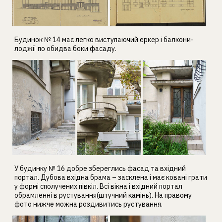
Будинок № 14 має легко виступаючий еркер і балкони-
лоджії по обидва боки фасаду.
У будинку № 16 добре збереглись фасад та вхідний
портал. Дубова вхідна брама – засклена і має ковані грати
у формі сполучених півкіл. Всі вікна і вхідний портал
обрамленні в рустування(штучний камінь). На правому
фото нижче можна роздивитись рустування.