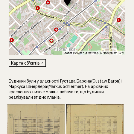
Leaflet
| ©
OpenStreetMap
, ©
Modernism.Lviv
Карта об'єктів
Будинки були у власності Густава Барона(Gustaw Baron) і
Маркуса Шмерлера(Markus Schlermer). На архівних
кресленнях нижче можна побачити, що будинки
реалізували згідно планів.