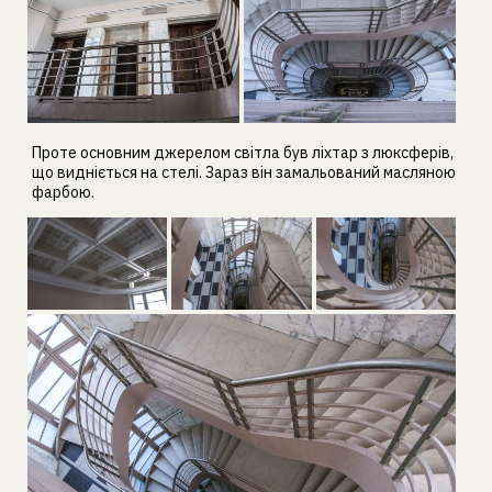
Проте основним джерелом світла був ліхтар з люксферів,
що видніється на стелі. Зараз він замальований масляною
фарбою.