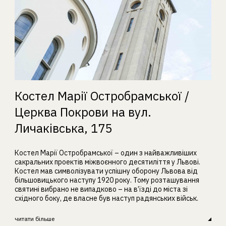
Костел Марії Остробрамської /
Церква Покрови на вул.
Личаківська, 175
Костел Марії Остробрамської – один з найважливіших
сакральних проектів міжвоєнного десятиліття у Львові.
Костел мав символізувати успішну оборону Львова від
більшовицького наступу 1920 року. Тому розташування
святині вибрано не випадково – на в’їзді до міста зі
східного боку, де власне був наступ радянських військ.
читати більше