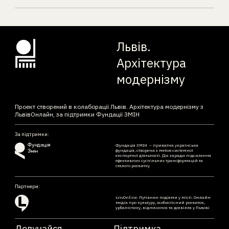
Львів.
Архітектура
модернізму
Проект створений в колаборації Львів. Архітектура модернізму з
ЛьвівОнлайн, за підтримки Фундації ЗМІН
За підтримки:
Фундація ЗМІН – приватна українська
фундація, створена з метою системної
експертної діяльності. Діє заради підсилення
ефективних суспільних трансформацій та
сталого розвитку
Партнери:
LvivOnline. Путівник подіями у місті. Онлайн
медіа про культуру, особистісний розвиток,
урбаністику, відпочинок та дозвілля у Львові
Долучайся
Підтримка