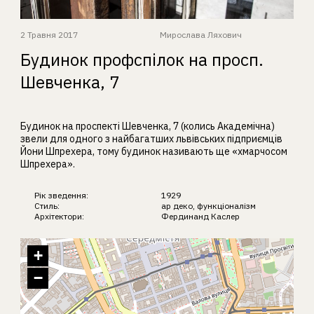
2 Травня 2017
Мирослава Ляхович
Будинок профспілок на просп.
Шевченка, 7
Будинок на проспекті Шевченка, 7 (колись Академічна)
звели для одного з найбагатших львівських підприємців
Йони Шпрехера, тому будинок називають ще «хмарчосом
Шпрехера».
Рік зведення:
1929
Стиль:
ар деко
,
функціоналізм
Архітектори:
Фердинанд Каслер
+
−