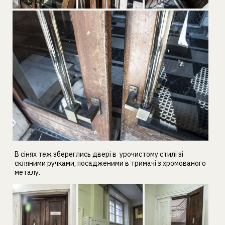
В сінях теж збереглись двері в урочистому стилі зі
скляними ручками, посадженими в тримачі з хромованого
металу.