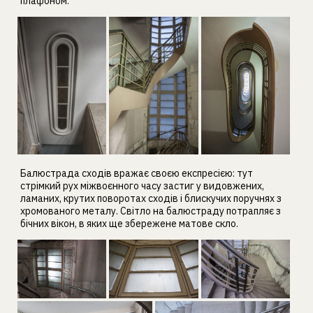
плафоном.
Балюстрада сходів вражає своєю експресією: тут
стрімкий рух міжвоєнного часу застиг у видовжених,
ламаних, крутих поворотах сходів і блискучих поручнях з
хромованого металу. Світло на балюстраду потрапляє з
бічних вікон, в яких ще збережене матове скло.