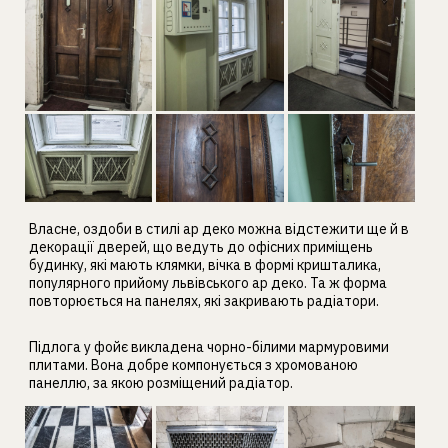
Власне, оздоби в стилі ар деко можна відстежити ще й в
декорації дверей, що ведуть до офісних приміщень
будинку, які мають клямки, вічка в формі кришталика,
популярного прийому львівського ар деко. Та ж форма
повторюється на панелях, які закривають радіатори.
Підлога у фойє викладена чорно-білими мармуровими
плитами. Вона добре компонується з хромованою
панеллю, за якою розміщений радіатор.