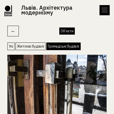
Львів. Архітектура
модернізму
←
Об’єкти
Усі
Житлові будівлі
Громадські будівлі