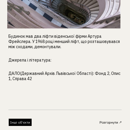
Будинок мав два ліфти віденської фірми Артура
Фрейслера. У 1968 році менший ліфт, що розташовувався
між сходами, демонтували.
Джерела і література:
ДАЛО(Державний Архів Львівської Області): Фонд 2, Опис
1, Справа 42
Інші об’єкти
Розгорнути