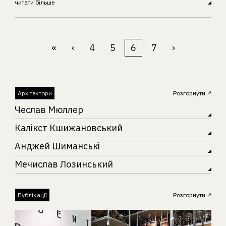
читати більше
«
‹
4
5
6
7
›
Архітектори
Розгорнути
Чеслав Мюллер
Калікст Кшижановський
Анджей Шиманські
Мечислав Лозинський
Публікації
Розгорнути