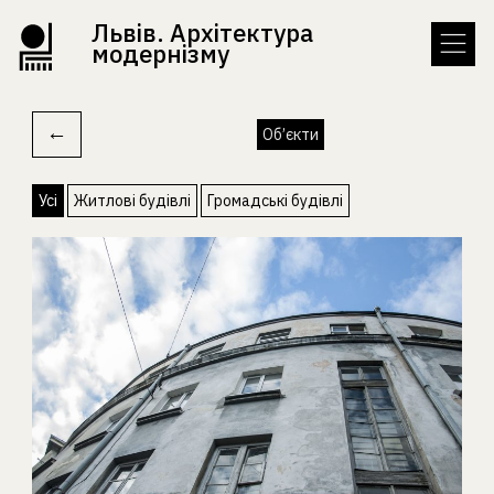
Львів. Архітектура
модернізму
←
Об’єкти
Усі
Житлові будівлі
Громадські будівлі