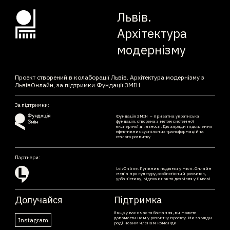
Львів.
Архітектура
модернізму
Проект створений в колаборації Львів. Архітектура модернізму з
ЛьвівОнлайн, за підтримки Фундації ЗМІН
За підтримки:
Фундація ЗМІН – приватна українська
фундація, створена з метою системної
експертної діяльності. Діє заради підсилення
ефективних суспільних трансформацій та
сталого розвитку
Партнери:
LvivOnline. Путівник подіями у місті. Онлайн
медіа про культуру, особистісний розвиток,
урбаністику, відпочинок та дозвілля у Львові
Долучайся
Підтримка
Якщо у вас є час та бажання, ви можете
допомогти нам у розвитку проекту. Ми завжди
Instagram
раді новим членам команди