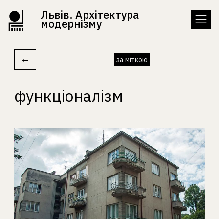
Львів. Архітектура
модернізму
←
за міткою
функціоналізм