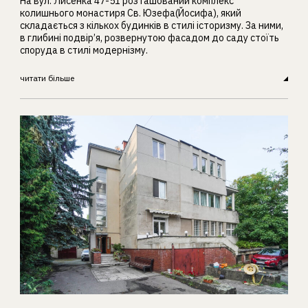
На вул. Лисенка 47-51 розташований комплекс
колишнього монастиря Св. Юзефа(Йосифа), який
складається з кількох будинків в стилі історизму. За ними,
в глибині подвір’я, розвернутою фасадом до саду стоїть
споруда в стилі модернізму.
читати більше